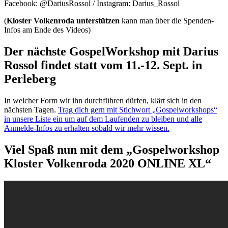
Facebook: @DariusRossol / Instagram: Darius_Rossol
(
Kloster Volkenroda unterstützen
kann man über die Spenden-
Infos am Ende des Videos)
Der
nächste GospelWorkshop
mit
Darius
Rossol findet statt vom 11.-12. Sept. in
Perleberg
In welcher Form wir ihn durchführen dürfen, klärt sich in den
nächsten Tagen.
Trag dich gern mit Stichwort „Gospelworkshops“
in unsere Liste ein um auf dem Laufenden zu bleiben und alle
Anmelde-Infos zu erhalten sobald wir mehr wissen.
Viel Spaß nun mit dem „Gospelworkshop
Kloster Volkenroda 2020 ONLINE XL“