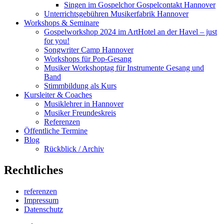
Singen im Gospelchor Gospelcontakt Hannover
Unterrichtsgebühren Musikerfabrik Hannover
Workshops & Seminare
Gospelworkshop 2024 im ArtHotel an der Havel – just
for you!
Songwriter Camp Hannover
Workshops für Pop-Gesang
Musiker Workshoptag für Instrumente Gesang und
Band
Stimmbildung als Kurs
Kursleiter & Coaches
Musiklehrer in Hannover
Musiker Freundeskreis
Referenzen
Öffentliche Termine
Blog
Rückblick / Archiv
Rechtliches
referenzen
Impressum
Datenschutz