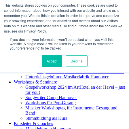
Zum Inhalt springen
This website stores cookies on your computer. These cookies are used to
collect information about how you interact with our website and allow us to
remember you. We use this information in order to improve and customize
Kontakt
your browsing experience and for analytics and metrics about our visitors
Gesprächstermine, Kontaktformular, Telefonnummern,
both on this website and other media. To find out more about the cookies we
Chat
use, see our Privacy Policy.
Standorte, Wegbeschreibungen
If you decline, your information won’t be tracked when you visit this
Musikschule
website. A single cookie will be used in your browser to remember
Musikalische Früherziehung in Hannover
your preference not to be tracked.
Gitarre lernen in Hannover
Singen in Hannover
Accept
Decline
Singen im PopChor Hannover
Singen im Gospelworkshop
Singen im Gospelchor Gospelcontakt Hannover
Unterrichtsgebühren Musikerfabrik Hannover
Workshops & Seminare
Gospelworkshop 2024 im ArtHotel an der Havel – just
for you!
Songwriter Camp Hannover
Workshops für Pop-Gesang
Musiker Workshoptag für Instrumente Gesang und
Band
Stimmbildung als Kurs
Kursleiter & Coaches
Musiklehrer in Hannover