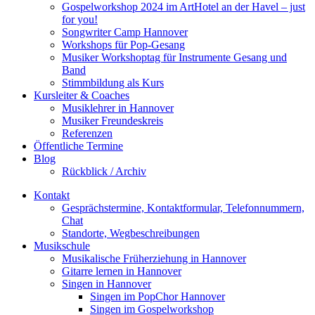
Gospelworkshop 2024 im ArtHotel an der Havel – just
for you!
Songwriter Camp Hannover
Workshops für Pop-Gesang
Musiker Workshoptag für Instrumente Gesang und
Band
Stimmbildung als Kurs
Kursleiter & Coaches
Musiklehrer in Hannover
Musiker Freundeskreis
Referenzen
Öffentliche Termine
Blog
Rückblick / Archiv
Kontakt
Gesprächstermine, Kontaktformular, Telefonnummern,
Chat
Standorte, Wegbeschreibungen
Musikschule
Musikalische Früherziehung in Hannover
Gitarre lernen in Hannover
Singen in Hannover
Singen im PopChor Hannover
Singen im Gospelworkshop