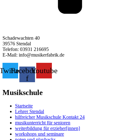
Schadewachten 40
39576 Stendal
Telefon: 03931 216695
E-Mail: info@musikerfabrik.de
Twitter
Facebook-
Youtube
f
Musikschule
Startseite
Lehrer Stendal
hilfreicher Musikschule Kontakt 24
musikunterricht für senioren
weiterbildung für erzieher[innen]
workshops und seminare
noten und playbacks