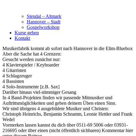
Stendal – Altmark
Hannover – Stadt
Gospelworkshop
Kurse geben
Kontakt
Musikerfabrik kommt ab sofort nach Hannover in die Elim-Bluebox
Aber die Sache hat 4 Grenzen:
Gesucht werden zunächst nur:
4 Klavierspieler / Keyboarder
4 Gitarristen
4 Schlagzeuger
4 Bassisten
4 Solo-Instrumente [z.B. Sax]
Darüber hinaus viel-stimmiger Gesang
In 4 Band-Projekten finden wir passende Mitmusiker und
Auftrittsmöglichkeiten und geben deinem Üben einen Sinn.
Wir sind übrigens 4 ausgebildete Musiker und Christen:
Christoph Heinrichs, Benjamin Schramm, Leonie Hettler und Frank
Wedel
Vormerken lassen kannst du dich über 0511-69 5006 oder 03931-
216695 oder über einen (nicht öffentlich sichbaren) Kommentar hier
unter diesem Beitrag