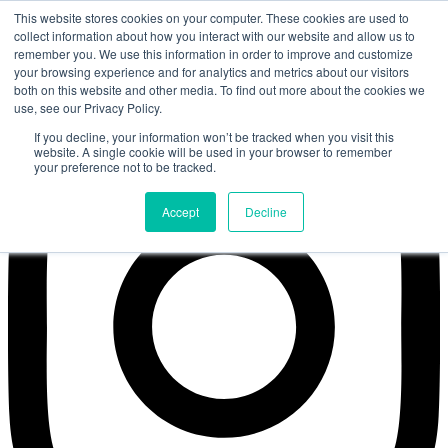
Zum Inhalt springen
This website stores cookies on your computer. These cookies are used to
Schnuppertermine
collect information about how you interact with our website and allow us to
info@musikerfabrik.de
remember you. We use this information in order to improve and customize
03931 216695
your browsing experience and for analytics and metrics about our visitors
both on this website and other media. To find out more about the cookies we
use, see our Privacy Policy.
If you decline, your information won’t be tracked when you visit this
website. A single cookie will be used in your browser to remember
your preference not to be tracked.
Accept
Decline