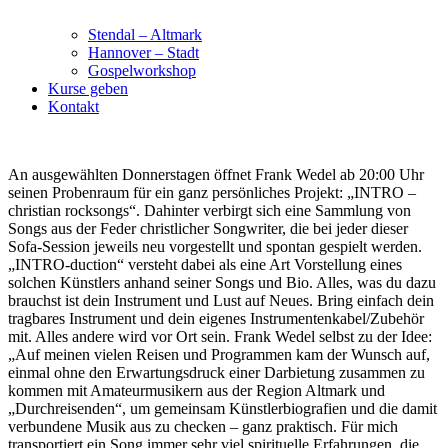
Stendal – Altmark
Hannover – Stadt
Gospelworkshop
Kurse geben
Kontakt
An ausgewählten Donnerstagen öffnet Frank Wedel ab 20:00 Uhr
seinen Probenraum für ein ganz persönliches Projekt: „INTRO –
christian rocksongs“. Dahinter verbirgt sich eine Sammlung von
Songs aus der Feder christlicher Songwriter, die bei jeder dieser
Sofa-Session jeweils neu vorgestellt und spontan gespielt werden.
„INTRO-duction“ versteht dabei als eine Art Vorstellung eines
solchen Künstlers anhand seiner Songs und Bio. Alles, was du dazu
brauchst ist dein Instrument und Lust auf Neues. Bring einfach dein
tragbares Instrument und dein eigenes Instrumentenkabel/Zubehör
mit. Alles andere wird vor Ort sein.
Frank Wedel selbst zu der Idee:
„Auf meinen vielen Reisen und Programmen kam der Wunsch auf,
einmal ohne den Erwartungsdruck einer Darbietung zusammen zu
kommen mit Amateurmusikern aus der Region Altmark und
„Durchreisenden“, um gemeinsam Künstlerbiografien und die damit
verbundene Musik aus zu checken – ganz praktisch. Für mich
transportiert ein Song immer sehr viel spirituelle Erfahrungen, die